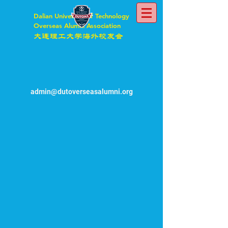
Dalian University of Technology
Overseas Alumni Association
大连理工大学海外校友会
admin@dutoverseasalumni.org